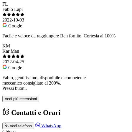
FL
Fabio Lapi
2022-10-03
Google
Facile e veloce da raggiungere Ben fornito. Cortesia al 100%
KM
Kar Man
2022-04-25
Google
Fabio, gentilissimo, disponibile e competente.
meccanico consigliato al 200%.
Prezzi buoni.
Vedi più recensioni
Contatti e Orari
WhatsApp
Vedi telefono
Chiuso