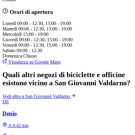
Orari di apertura
Lunedì
09:00 - 12:30, 15:00 - 19:00
Martedì
09:00 - 12:30, 15:00 - 19:00
Mercoledì
15:00 - 19:00
Giovedì
09:00 - 12:30, 15:00 - 19:00
Venerdì
09:00 - 12:30, 15:00 - 19:00
Sabato
09:00 - 12:30
Domenica
Chiuso
Visualizza su Google Maps
Quali altri negozi di biciclette e officine
esistono vicino a San Giovanni Valdarno?
Vedi altro a San Giovanni Valdarno
DE
Denio
A 0.42 km