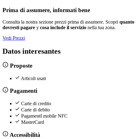
Prima di assumere, informati bene
Consulta la nostra sezione prezzi prima di assumere. Scopri
quanto
dovresti pagare
y
cosa include il servizio
nella tua zona.
Vedi Prezzi
Datos interesantes
Proposte
Articoli usati
Pagamenti
Carte di credito
Carte di debito
PagamentI mobile NFC
MasterCard
Accessibilità