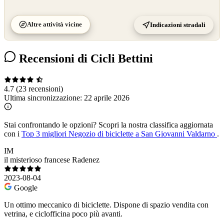
Altre attività vicine
Indicazioni stradali
Recensioni di Cicli Bettini
4.7
(23 recensioni)
Ultima sincronizzazione:
22 aprile 2026
Stai confrontando le opzioni?
Scopri la nostra classifica aggiornata
con i
Top 3 migliori Negozio di biciclette a San Giovanni Valdarno
.
IM
il misterioso francese Radenez
2023-08-04
Google
Un ottimo meccanico di biciclette. Dispone di spazio vendita con
vetrina, e ciclofficina poco più avanti.