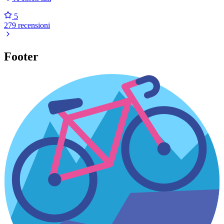
5
279 recensioni
Footer