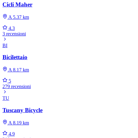
Cicli Maher
A 5.37 km
4.3
3 recensioni
BI
Bicilettaio
A 8.17 km
5
279 recensioni
TU
Tuscany Bicycle
A 8.19 km
4.9