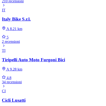
210 recensioni
IT
Italy Bike S.r.l.
A 8.21 km
5
2 recensioni
TI
Tiripelli Auto Moto Furgoni Bici
A 9.28 km
4.8
34 recensioni
CI
Cicli Lusatti