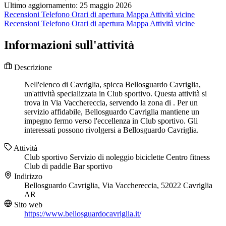
Ultimo aggiornamento: 25 maggio 2026
Recensioni
Telefono
Orari di apertura
Mappa
Attività vicine
Recensioni
Telefono
Orari di apertura
Mappa
Attività vicine
Informazioni sull'attività
Descrizione
Nell'elenco di Cavriglia, spicca Bellosguardo Cavriglia,
un'attività specializzata in Club sportivo. Questa attività si
trova in Via Vacchereccia, servendo la zona di . Per un
servizio affidabile, Bellosguardo Cavriglia mantiene un
impegno fermo verso l'eccellenza in Club sportivo. Gli
interessati possono rivolgersi a Bellosguardo Cavriglia.
Attività
Club sportivo
Servizio di noleggio biciclette
Centro fitness
Club di paddle
Bar sportivo
Indirizzo
Bellosguardo Cavriglia, Via Vacchereccia, 52022 Cavriglia
AR
Sito web
https://www.bellosguardocavriglia.it/