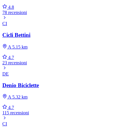
4.8
78 recensioni
CI
Cicli Bettini
A 5.15 km
4.7
23 recensioni
DE
Denio Biciclette
A 5.32 km
4.7
115 recensioni
CI