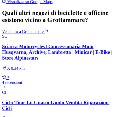
Visualizza su Google Maps
Quali altri negozi di biciclette e officine
esistono vicino a Grottammare?
Vedi altro a Grottammare
SC
Sciarra Motorcycles | Concessionaria Moto
Husqvarna, Archive, Lambretta | Minicar | E-Bike |
Store Alpinestars
A 0.34 km
5
4 recensioni
CI
Ciclo Time Lo Guasto Guido Vendita Riparazione
Cicli