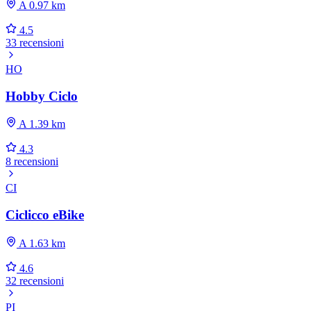
A 0.97 km
4.5
33 recensioni
HO
Hobby Ciclo
A 1.39 km
4.3
8 recensioni
CI
Ciclicco eBike
A 1.63 km
4.6
32 recensioni
PI