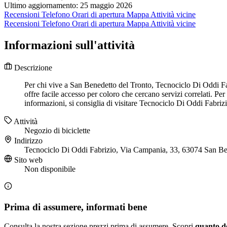
Ultimo aggiornamento: 25 maggio 2026
Recensioni
Telefono
Orari di apertura
Mappa
Attività vicine
Recensioni
Telefono
Orari di apertura
Mappa
Attività vicine
Informazioni sull'attività
Descrizione
Per chi vive a San Benedetto del Tronto, Tecnociclo Di Oddi Fab
offre facile accesso per coloro che cercano servizi correlati. P
informazioni, si consiglia di visitare Tecnociclo Di Oddi Fabrizi
Attività
Negozio di biciclette
Indirizzo
Tecnociclo Di Oddi Fabrizio, Via Campania, 33, 63074 San Be
Sito web
Non disponibile
Prima di assumere, informati bene
Consulta la nostra sezione prezzi prima di assumere. Scopri
quanto d