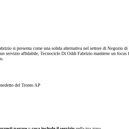
rizio si presenta come una solida alternativa nel settore di Negozio di
er un servizio affidabile, Tecnociclo Di Oddi Fabrizio mantiene un focus 
o.
nedetto del Tronto AP
ovresti pagare
y
cosa include il servizio
nella tua zona.