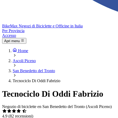
Bike
Max
Negozi di Biciclette e Officine in Italia
Per Provincia
Accesso
Apri menu
Home
Ascoli Piceno
San Benedetto del Tronto
Tecnociclo Di Oddi Fabrizio
Tecnociclo Di Oddi Fabrizio
Negozio di biciclette en San Benedetto del Tronto (Ascoli Piceno)
4.9
(82 recensioni)