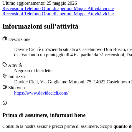
Ultimo aggiornamento: 25 maggio 2026
Recensioni
Telefono
Orari di apertura
Mappa
Attività vicine
Recensioni
Telefono
Orari di apertura
Mappa
Attività vicine
Informazioni sull'attività
Descrizione
Davide Cicli è un'azienda situata a Castelnuovo Don Bosco, dedic
di . Vantando un punteggio di 4.6 a partire da 31 recensioni, Da
Attività
Negozio di biciclette
Indirizzo
Davide Cicli, Via Guglielmo Marconi, 75, 14022 Castelnuov
Sito web
https://www.davidecicli.com/
Prima di assumere, informati bene
Consulta la nostra sezione prezzi prima di assumere. Scopri
quanto d