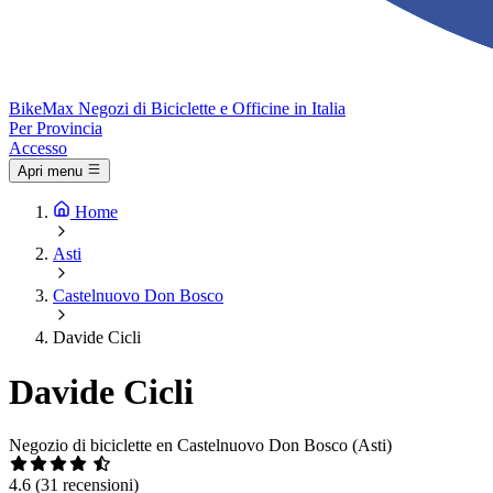
Bike
Max
Negozi di Biciclette e Officine in Italia
Per Provincia
Accesso
Apri menu
Home
Asti
Castelnuovo Don Bosco
Davide Cicli
Davide Cicli
Negozio di biciclette en Castelnuovo Don Bosco (Asti)
4.6
(31 recensioni)