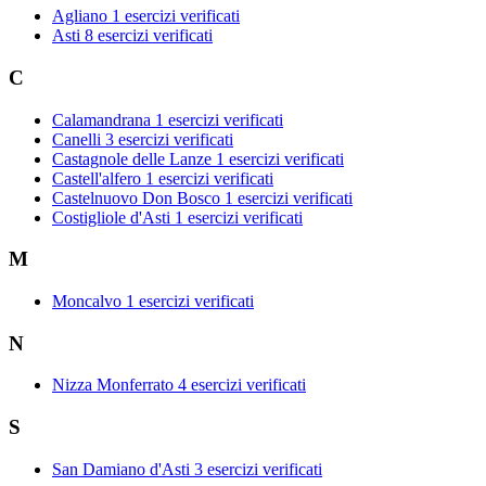
Agliano
1 esercizi verificati
Asti
8 esercizi verificati
C
Calamandrana
1 esercizi verificati
Canelli
3 esercizi verificati
Castagnole delle Lanze
1 esercizi verificati
Castell'alfero
1 esercizi verificati
Castelnuovo Don Bosco
1 esercizi verificati
Costigliole d'Asti
1 esercizi verificati
M
Moncalvo
1 esercizi verificati
N
Nizza Monferrato
4 esercizi verificati
S
San Damiano d'Asti
3 esercizi verificati