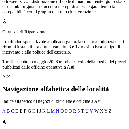
Gli esercizi con distribuzione ufficiale di marchio mantengono stock
di ricambi originali, riducendo i tempi di attesa e garantendo la
compatibilità con il gruppo o sistema in lavorazione.
Garanzia di Riparazione
Le officine specializzate applicano garanzia sulla manodopera e sui
ricambi installati. La durata varia tra 3 e 12 mesi in base al tipo di
intervento e alla politica dell'esercizio.
Tariffe estratte in maggio 2026 tramite calcolo della media dei prezzi
pubblicati dalle officine operative a Asti.
A-Z
Navigazione alfabetica delle località
Indice alfabetico di negozi di biciclette e officine a Asti
A
B
C
D
E
F
G
H
I
J
K
L
M
N
O
P
Q
R
S
T
U
V
W
X
Y
Z
A