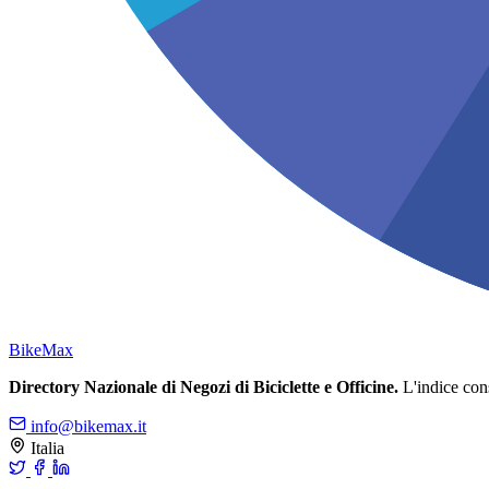
Bike
Max
Directory Nazionale di Negozi di Biciclette e Officine.
L'indice conso
info@bikemax.it
Italia