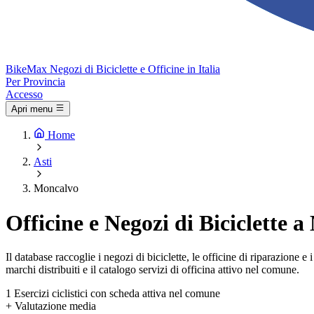
Bike
Max
Negozi di Biciclette e Officine in Italia
Per Provincia
Accesso
Apri menu
Home
Asti
Moncalvo
Officine e Negozi di Biciclette 
Il database raccoglie i negozi di biciclette, le officine di riparazione
marchi distribuiti e il catalogo servizi di officina attivo nel comune.
1
Esercizi ciclistici con scheda attiva nel comune
+
Valutazione media