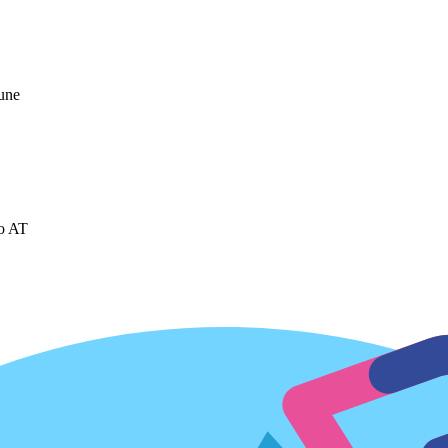
mune
o AT