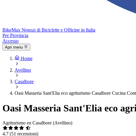
Bike
Max
Negozi di Biciclette e Officine in Italia
Per Provincia
Accesso
Apri menu
Home
Avellino
Casalbore
Oasi Masseria Sant'Elia eco agriturismo Casalbore Cucina Con
Oasi Masseria Sant'Elia eco ag
Agriturismo en Casalbore (Avellino)
4.7
(51 recensioni)