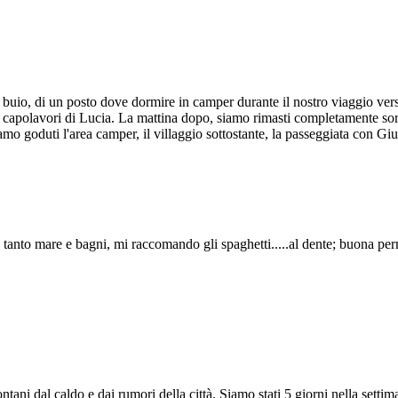
 al buio, di un posto dove dormire in camper durante il nostro viaggio ve
capolavori di Lucia. La mattina dopo, siamo rimasti completamente sorpre
amo goduti l'area camper, il villaggio sottostante, la passeggiata con Giu
 tanto mare e bagni, mi raccomando gli spaghetti.....al dente; buona p
tani dal caldo e dai rumori della città. Siamo stati 5 giorni nella settim