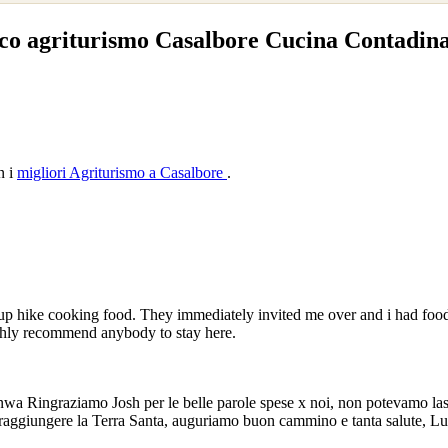
eco agriturismo Casalbore Cucina Contadin
n i
migliori Agriturismo a Casalbore
.
up hike cooking food. They immediately invited me over and i had food
ighly recommend anybody to stay here.
a Ringraziamo Josh per le belle parole spese x noi, non potevamo lasci
 raggiungere la Terra Santa, auguriamo buon cammino e tanta salute, Lu