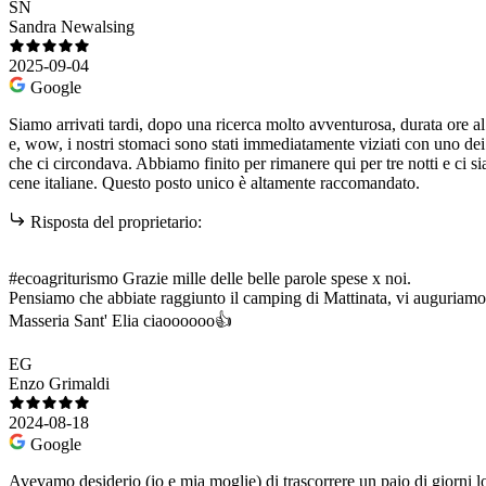
SN
Sandra Newalsing
2025-09-04
Google
Siamo arrivati ​​tardi, dopo una ricerca molto avventurosa, durata ore
e, wow, i nostri stomaci sono stati immediatamente viziati con uno dei 
che ci circondava. Abbiamo finito per rimanere qui per tre notti e ci si
cene italiane. Questo posto unico è altamente raccomandato.
Risposta del proprietario:
#ecoagriturismo Grazie mille delle belle parole spese x noi.
Pensiamo che abbiate raggiunto il camping di Mattinata, vi auguriamo
Masseria Sant' Elia ciaoooooo👍
EG
Enzo Grimaldi
2024-08-18
Google
Avevamo desiderio (io e mia moglie) di trascorrere un paio di giorni lon