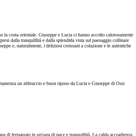
rso la costa orientale. Giuseppe e Lucia ci hanno accolto calorosamente
si dalla tranquillità e dalla splendida vista sul paesaggio collinare
seppe e, naturalmente, i deliziosi croissant a colazione e le autentiche
ermanenza un abbraccio e buon riposo da Lucia e Giuseppe di Ossi
ana di ferragosto in un'oasi di pace e tranquillità. La calda accoglienza