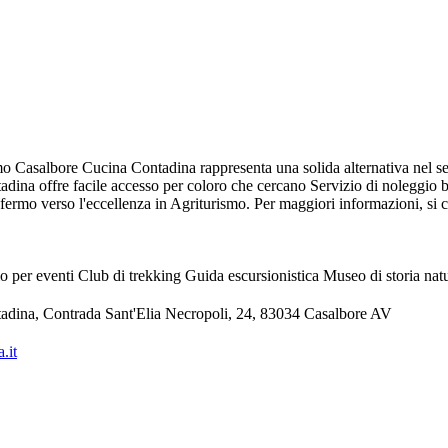
mo Casalbore Cucina Contadina rappresenta una solida alternativa nel se
ina offre facile accesso per coloro che cercano Servizio di noleggio bic
mo verso l'eccellenza in Agriturismo. Per maggiori informazioni, si co
o per eventi
Club di trekking
Guida escursionistica
Museo di storia nat
tadina, Contrada Sant'Elia Necropoli, 24, 83034 Casalbore AV
.it