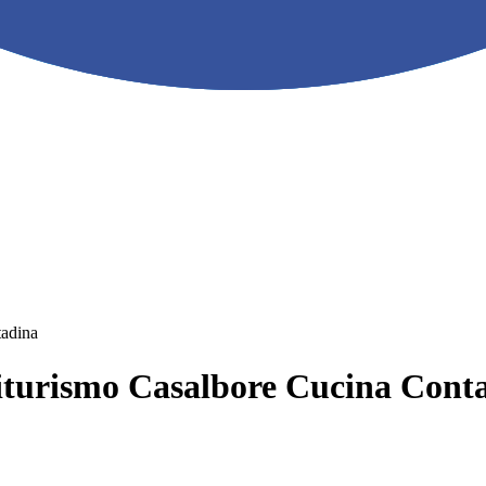
tadina
riturismo Casalbore Cucina Cont