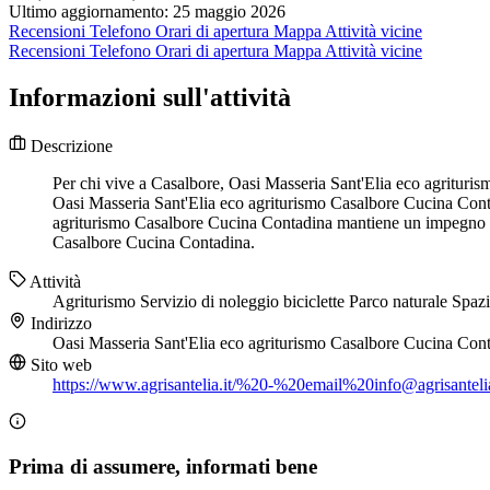
Ultimo aggiornamento: 25 maggio 2026
Recensioni
Telefono
Orari di apertura
Mappa
Attività vicine
Recensioni
Telefono
Orari di apertura
Mappa
Attività vicine
Informazioni sull'attività
Descrizione
Per chi vive a Casalbore, Oasi Masseria Sant'Elia eco agrituris
Oasi Masseria Sant'Elia eco agriturismo Casalbore Cucina Contad
agriturismo Casalbore Cucina Contadina mantiene un impegno fer
Casalbore Cucina Contadina.
Attività
Agriturismo
Servizio di noleggio biciclette
Parco naturale
Spazi
Indirizzo
Oasi Masseria Sant'Elia eco agriturismo Casalbore Cucina Con
Sito web
https://www.agrisantelia.it/%20-%20email%
20info@agrisantelia
Prima di assumere, informati bene