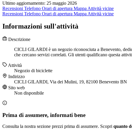
Ultimo aggiornamento: 25 maggio 2026
Recensioni
Telefono
Orari di apertura
Mappa
Attività vicine
Recensioni
Telefono
Orari di apertura
Mappa
Attività vicine
Informazioni sull'attività
Descrizione
CICLI GILARDI è un negozio riconosciuta a Benevento, dedicata 
che cercano servizi correlati. Gli utenti qualificano questa atti
Attività
Negozio di biciclette
Indirizzo
CICLI GILARDI, Via dei Mulini, 19, 82100 Benevento BN
Sito web
Non disponibile
Prima di assumere, informati bene
Consulta la nostra sezione prezzi prima di assumere. Scopri
quanto d