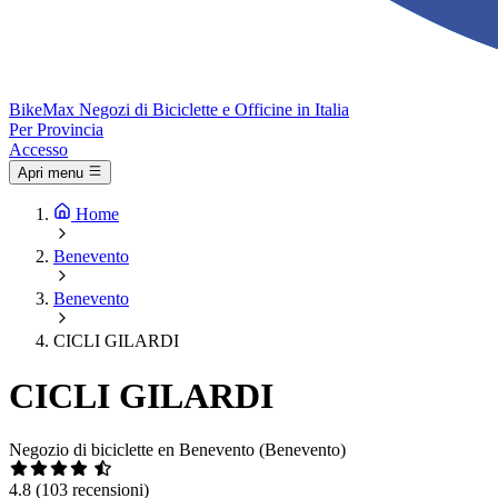
Bike
Max
Negozi di Biciclette e Officine in Italia
Per Provincia
Accesso
Apri menu
Home
Benevento
Benevento
CICLI GILARDI
CICLI GILARDI
Negozio di biciclette en Benevento (Benevento)
4.8
(103 recensioni)