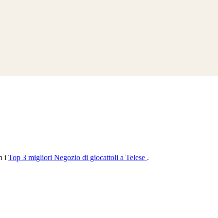
n i
Top 3 migliori Negozio di giocattoli a Telese
.