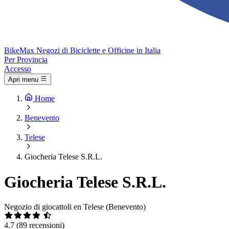
Bike
Max
Negozi di Biciclette e Officine in Italia
Per Provincia
Accesso
Apri menu
Home
Benevento
Telese
Giocheria Telese S.R.L.
Giocheria Telese S.R.L.
Negozio di giocattoli en Telese (Benevento)
4.7
(89 recensioni)