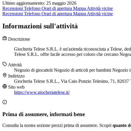
Ultimo aggiornamento: 25 maggio 2026
Recensioni
Telefono
Orari di apertura
Mappa
Attività vicine
Recensioni
Telefono
Orari di apertura
Mappa
Attività vicine
Informazioni sull'attività
Descrizione
Giocheria Telese S.R.L. è un'azienda riconosciuta a Telese, dedi
Telese S.R.L. offre facile accesso per coloro che cercano Negozio
Attività
Negozio di giocattoli
Negozio di articoli per bambini
Negozio di
Indirizzo
Giocheria Telese S.R.L., Via Caio Ponzio Telesino, 71, 82037
Sito web
https://www.giocheriatelese.it/
Prima di assumere, informati bene
Consulta la nostra sezione prezzi prima di assumere. Scopri
quanto d