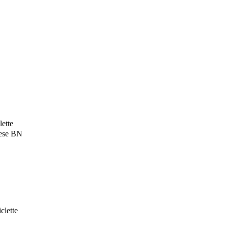
lette
lese BN
clette