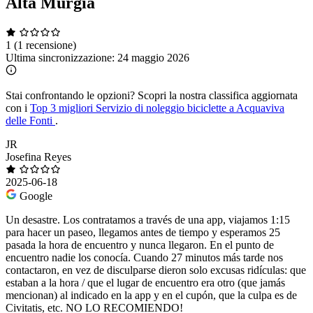
Alta Murgia
1
(1 recensione)
Ultima sincronizzazione:
24 maggio 2026
Stai confrontando le opzioni?
Scopri la nostra classifica aggiornata
con i
Top 3 migliori Servizio di noleggio biciclette a Acquaviva
delle Fonti
.
JR
Josefina Reyes
2025-06-18
Google
Un desastre. Los contratamos a través de una app, viajamos 1:15
para hacer un paseo, llegamos antes de tiempo y esperamos 25
pasada la hora de encuentro y nunca llegaron. En el punto de
encuentro nadie los conocía. Cuando 27 minutos más tarde nos
contactaron, en vez de disculparse dieron solo excusas ridículas: que
estaban a la hora / que el lugar de encuentro era otro (que jamás
mencionan) al indicado en la app y en el cupón, que la culpa es de
Civitatis, etc. NO LO RECOMIENDO!