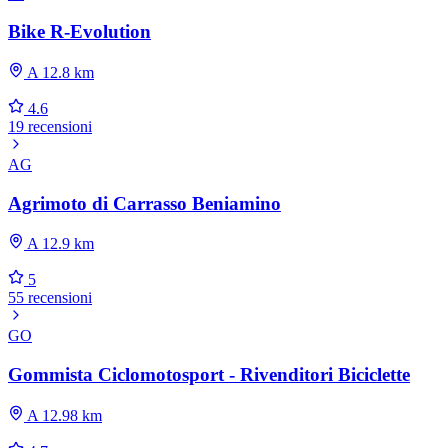
Bike R-Evolution
A 12.8 km
4.6
19 recensioni
AG
Agrimoto di Carrasso Beniamino
A 12.9 km
5
55 recensioni
GO
Gommista Ciclomotosport - Rivenditori Biciclette
A 12.98 km