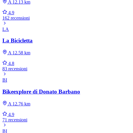
A 12.13 km
4.9
162 recensioni
LA
La Bicicletta
A 12.58 km
4.8
83 recensioni
BI
Bikeexplore di Donato Barbano
A 12.76 km
4.9
71 recensioni
BI