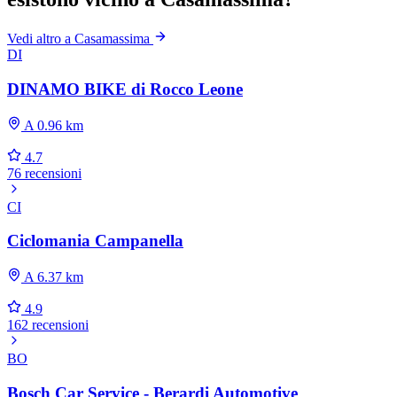
Vedi altro a Casamassima
DI
DINAMO BIKE di Rocco Leone
A 0.96 km
4.7
76 recensioni
CI
Ciclomania Campanella
A 6.37 km
4.9
162 recensioni
BO
Bosch Car Service - Berardi Automotive