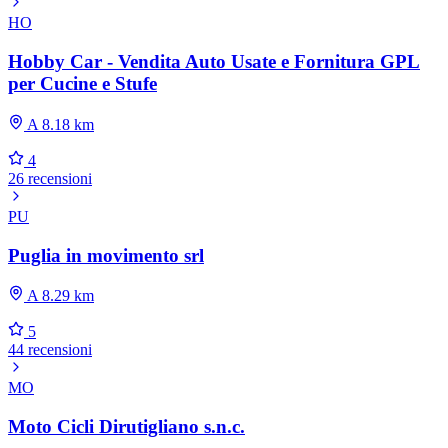
HO
Hobby Car - Vendita Auto Usate e Fornitura GPL
per Cucine e Stufe
A 8.18 km
4
26 recensioni
PU
Puglia in movimento srl
A 8.29 km
5
44 recensioni
MO
Moto Cicli Dirutigliano s.n.c.