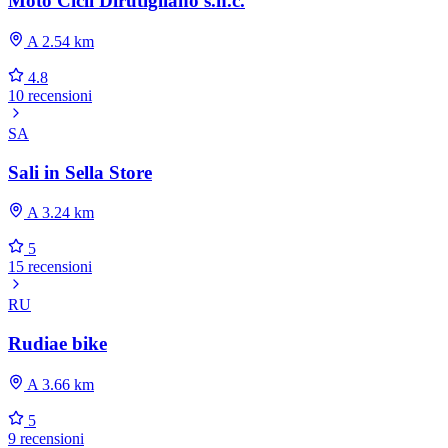
Moto Cicli Dirutigliano s.n.c.
A 2.54 km
4.8
10 recensioni
SA
Sali in Sella Store
A 3.24 km
5
15 recensioni
RU
Rudiae bike
A 3.66 km
5
9 recensioni