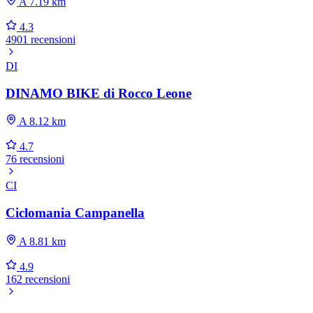
A 7.19 km
4.3
4901 recensioni
DI
DINAMO BIKE di Rocco Leone
A 8.12 km
4.7
76 recensioni
CI
Ciclomania Campanella
A 8.81 km
4.9
162 recensioni