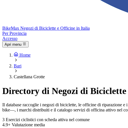
Bike
Max
Negozi di Biciclette e Officine in Italia
Per Provincia
Accesso
Apri menu
Home
Bari
Castellana Grotte
Directory di Negozi di Biciclette
Il database raccoglie i negozi di biciclette, le officine di riparazione 
bike—, i marchi distribuiti e il catalogo servizi di officina attivo nel 
3
Esercizi ciclistici con scheda attiva nel comune
4.9+
Valutazione media