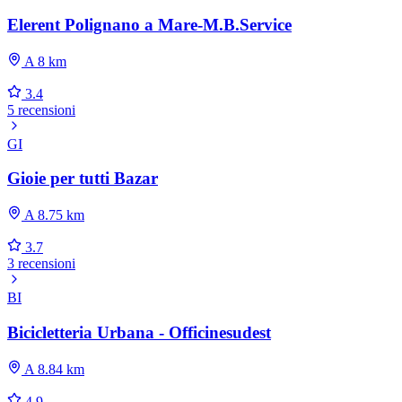
Elerent Polignano a Mare-M.B.Service
A 8 km
3.4
5 recensioni
GI
Gioie per tutti Bazar
A 8.75 km
3.7
3 recensioni
BI
Bicicletteria Urbana - Officinesudest
A 8.84 km
4.9