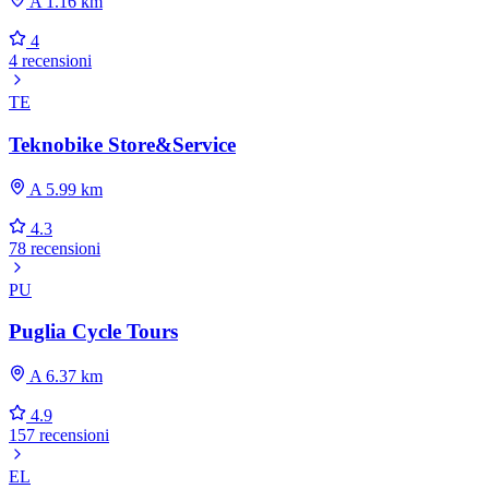
A 1.16 km
4
4 recensioni
TE
Teknobike Store&Service
A 5.99 km
4.3
78 recensioni
PU
Puglia Cycle Tours
A 6.37 km
4.9
157 recensioni
EL