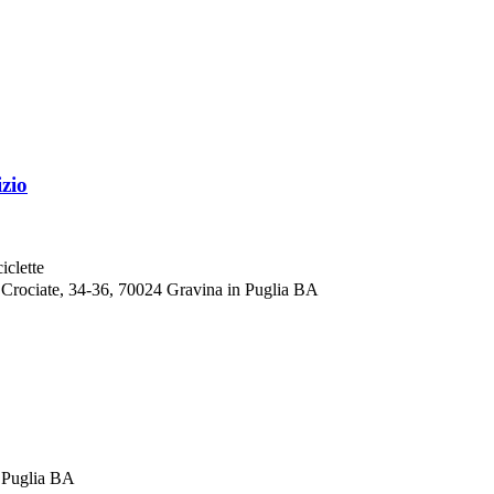
zio
iclette
e Crociate, 34-36, 70024 Gravina in Puglia BA
n Puglia BA