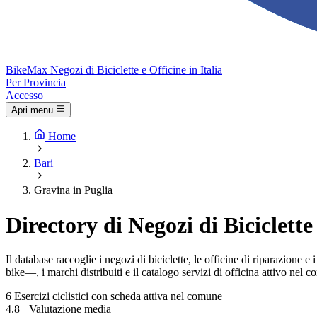
Bike
Max
Negozi di Biciclette e Officine in Italia
Per Provincia
Accesso
Apri menu
Home
Bari
Gravina in Puglia
Directory di Negozi di Biciclette
Il database raccoglie i negozi di biciclette, le officine di riparazione 
bike—, i marchi distribuiti e il catalogo servizi di officina attivo nel 
6
Esercizi ciclistici con scheda attiva nel comune
4.8+
Valutazione media