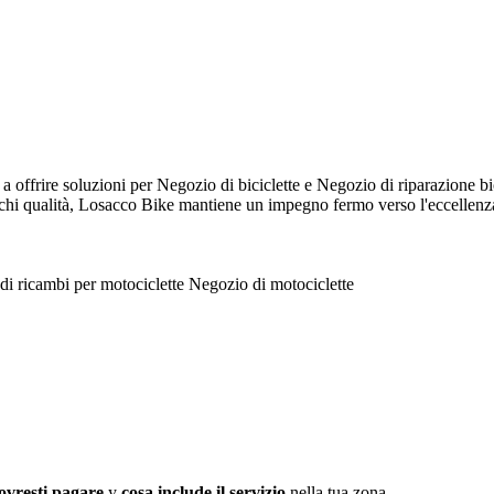
 offrire soluzioni per Negozio di biciclette e Negozio di riparazione bi
rchi qualità, Losacco Bike mantiene un impegno fermo verso l'eccellenz
di ricambi per motociclette
Negozio di motociclette
ovresti pagare
y
cosa include il servizio
nella tua zona.