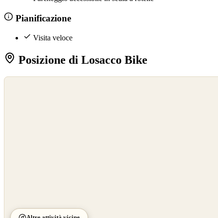
Pianificazione
Visita veloce
Posizione di Losacco Bike
©
OpenStreetMap
©
CARTO
Altre attività vicine