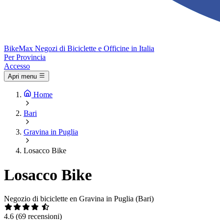
Bike
Max
Negozi di Biciclette e Officine in Italia
Per Provincia
Accesso
Apri menu
Home
Bari
Gravina in Puglia
Losacco Bike
Losacco Bike
Negozio di biciclette en Gravina in Puglia (Bari)
4.6
(69 recensioni)