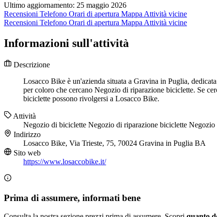
Ultimo aggiornamento: 25 maggio 2026
Recensioni
Telefono
Orari di apertura
Mappa
Attività vicine
Recensioni
Telefono
Orari di apertura
Mappa
Attività vicine
Informazioni sull'attività
Descrizione
Losacco Bike è un'azienda situata a Gravina in Puglia, dedicata a
per coloro che cercano Negozio di riparazione biciclette. Se ce
biciclette possono rivolgersi a Losacco Bike.
Attività
Negozio di biciclette
Negozio di riparazione biciclette
Negozio 
Indirizzo
Losacco Bike, Via Trieste, 75, 70024 Gravina in Puglia BA
Sito web
https://www.losaccobike.it/
Prima di assumere, informati bene
Consulta la nostra sezione prezzi prima di assumere. Scopri
quanto d