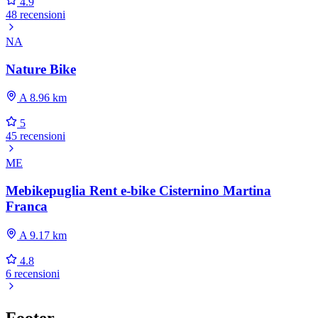
4.9
48 recensioni
NA
Nature Bike
A 8.96 km
5
45 recensioni
ME
Mebikepuglia Rent e-bike Cisternino Martina
Franca
A 9.17 km
4.8
6 recensioni
Footer