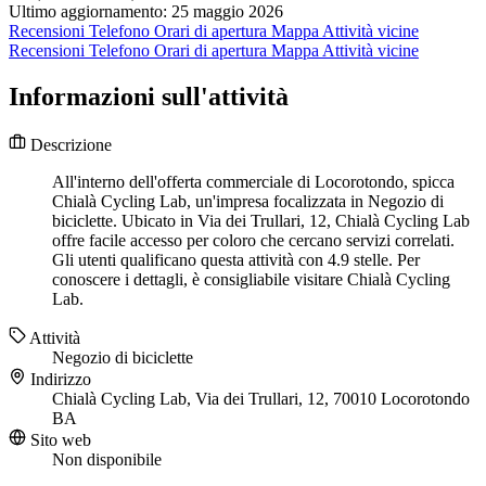
Ultimo aggiornamento: 25 maggio 2026
Recensioni
Telefono
Orari di apertura
Mappa
Attività vicine
Recensioni
Telefono
Orari di apertura
Mappa
Attività vicine
Informazioni sull'attività
Descrizione
All'interno dell'offerta commerciale di Locorotondo, spicca
Chialà Cycling Lab, un'impresa focalizzata in Negozio di
biciclette. Ubicato in Via dei Trullari, 12, Chialà Cycling Lab
offre facile accesso per coloro che cercano servizi correlati.
Gli utenti qualificano questa attività con 4.9 stelle. Per
conoscere i dettagli, è consigliabile visitare Chialà Cycling
Lab.
Attività
Negozio di biciclette
Indirizzo
Chialà Cycling Lab, Via dei Trullari, 12, 70010 Locorotondo
BA
Sito web
Non disponibile