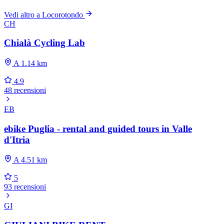
Vedi altro a Locorotondo
CH
Chialà Cycling Lab
A 1.14 km
4.9
48 recensioni
EB
ebike Puglia - rental and guided tours in Valle
d'Itria
A 4.51 km
5
93 recensioni
GI