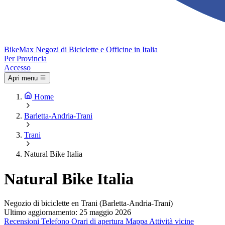
Bike
Max
Negozi di Biciclette e Officine in Italia
Per Provincia
Accesso
Apri menu
Home
Barletta-Andria-Trani
Trani
Natural Bike Italia
Natural Bike Italia
Negozio di biciclette en Trani (Barletta-Andria-Trani)
Ultimo aggiornamento: 25 maggio 2026
Recensioni
Telefono
Orari di apertura
Mappa
Attività vicine