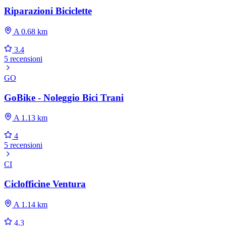
Riparazioni Biciclette
A 0.68 km
3.4
5 recensioni
GO
GoBike - Noleggio Bici Trani
A 1.13 km
4
5 recensioni
CI
Ciclofficine Ventura
A 1.14 km
4.3