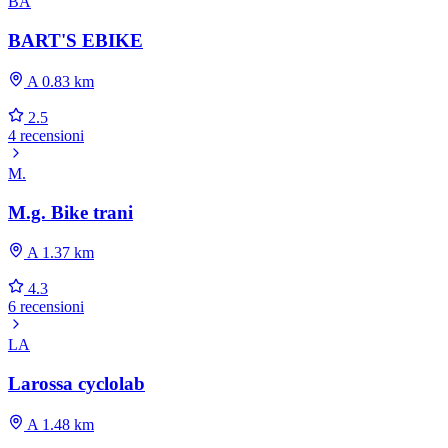
BA
BART'S EBIKE
A 0.83 km
2.5
4 recensioni
M.
M.g. Bike trani
A 1.37 km
4.3
6 recensioni
LA
Larossa cyclolab
A 1.48 km