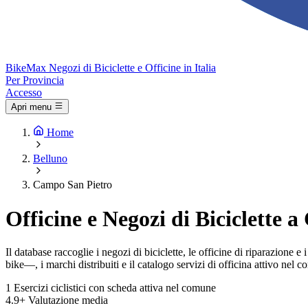
Bike
Max
Negozi di Biciclette e Officine in Italia
Per Provincia
Accesso
Apri menu
Home
Belluno
Campo San Pietro
Officine e Negozi di Biciclette 
Il database raccoglie i negozi di biciclette, le officine di riparazione
bike—, i marchi distribuiti e il catalogo servizi di officina attivo nel 
1
Esercizi ciclistici con scheda attiva nel comune
4.9+
Valutazione media