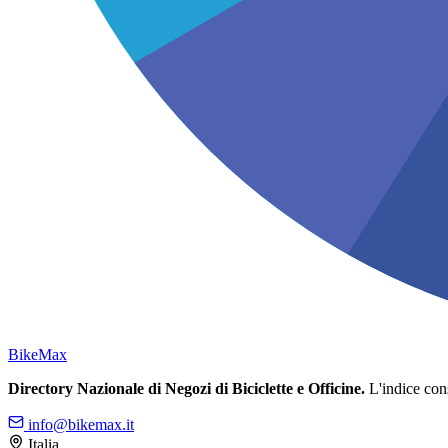
Bike
Max
Directory Nazionale di Negozi di Biciclette e Officine.
L'indice conso
info@bikemax.it
Italia