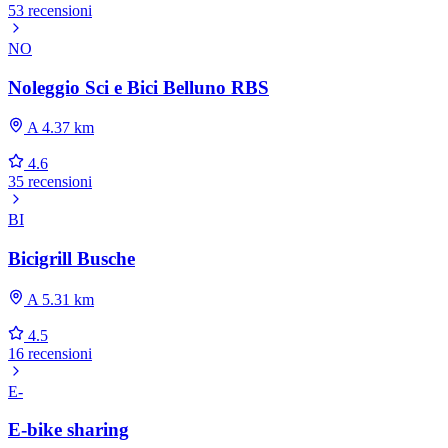
53 recensioni
NO
Noleggio Sci e Bici Belluno RBS
A 4.37 km
4.6
35 recensioni
BI
Bicigrill Busche
A 5.31 km
4.5
16 recensioni
E-
E-bike sharing