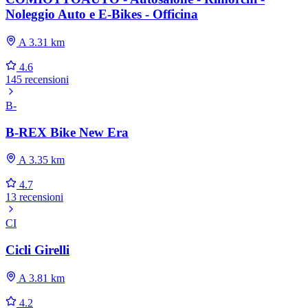
Noleggio Auto e E-Bikes - Officina
A 3.31 km
4.6
145 recensioni
B-
B-REX Bike New Era
A 3.35 km
4.7
13 recensioni
CI
Cicli Girelli
A 3.81 km
4.2