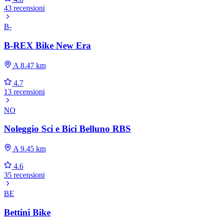
43 recensioni
B-
B-REX Bike New Era
A 8.47 km
4.7
13 recensioni
NO
Noleggio Sci e Bici Belluno RBS
A 9.45 km
4.6
35 recensioni
BE
Bettini Bike