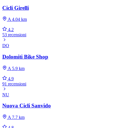
Cicli Girelli
A 4.04 km
4.2
53 recensioni
DO
Dolomiti Bike Shop
A 5.9 km
4.9
91 recensioni
NU
Nuova Cicli Sanvido
A 7.7 km
4.8