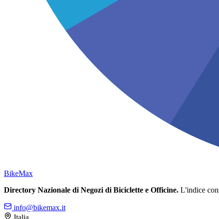
Bike
Max
Directory Nazionale di Negozi di Biciclette e Officine.
L'indice conso
info@bikemax.it
Italia