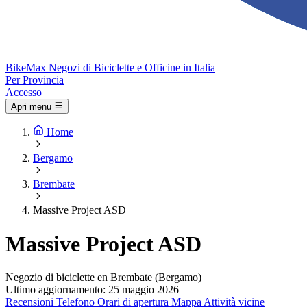
Bike
Max
Negozi di Biciclette e Officine in Italia
Per Provincia
Accesso
Apri menu
Home
Bergamo
Brembate
Massive Project ASD
Massive Project ASD
Negozio di biciclette en Brembate (Bergamo)
Ultimo aggiornamento: 25 maggio 2026
Recensioni
Telefono
Orari di apertura
Mappa
Attività vicine