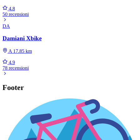
4.8
50 recensioni
DA
Damiani Xbike
A 17.85 km
4.9
78 recensioni
Footer