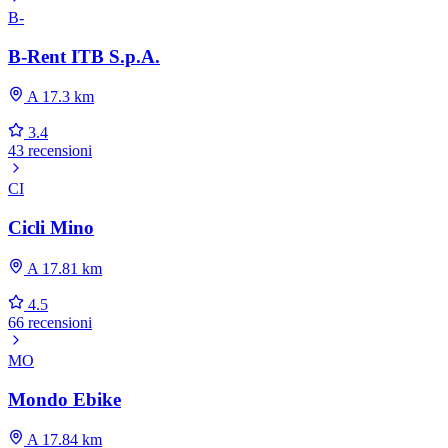
B-
B-Rent ITB S.p.A.
A 17.3 km
3.4
43 recensioni
CI
Cicli Mino
A 17.81 km
4.5
66 recensioni
MO
Mondo Ebike
A 17.84 km