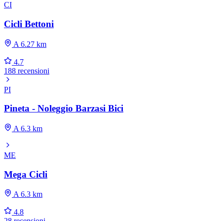
CI
Cicli Bettoni
A 6.27 km
4.7
188 recensioni
PI
Pineta - Noleggio Barzasi Bici
A 6.3 km
ME
Mega Cicli
A 6.3 km
4.8
28 recensioni