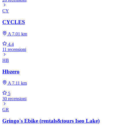
CY
CYCLES
A 7.01 km
4.4
11 recensioni
HB
Hbzero
A 7.11 km
5
30 recensioni
GR
Gringo's Ebike (rentals&tours Iseo Lake)