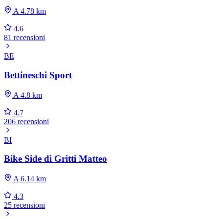
A 4.78 km
4.6
81 recensioni
BE
Bettineschi Sport
A 4.8 km
4.7
206 recensioni
BI
Bike Side di Gritti Matteo
A 6.14 km
4.3
25 recensioni