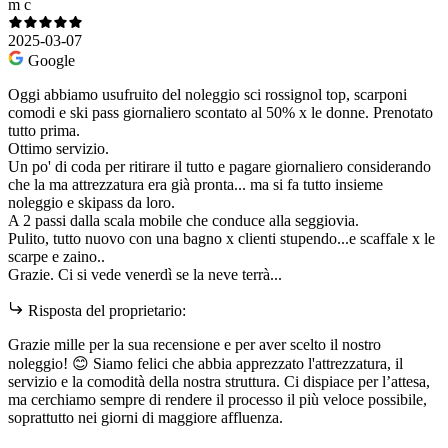
m c
2025-03-07
Google
Oggi abbiamo usufruito del noleggio sci rossignol top, scarponi
comodi e ski pass giornaliero scontato al 50% x le donne. Prenotato
tutto prima.
Ottimo servizio.
Un po' di coda per ritirare il tutto e pagare giornaliero considerando
che la ma attrezzatura era già pronta... ma si fa tutto insieme
noleggio e skipass da loro.
A 2 passi dalla scala mobile che conduce alla seggiovia.
Pulito, tutto nuovo con una bagno x clienti stupendo...e scaffale x le
scarpe e zaino..
Grazie. Ci si vede venerdì se la neve terrà...
Risposta del proprietario:
Grazie mille per la sua recensione e per aver scelto il nostro
noleggio! 😊 Siamo felici che abbia apprezzato l'attrezzatura, il
servizio e la comodità della nostra struttura. Ci dispiace per l’attesa,
ma cerchiamo sempre di rendere il processo il più veloce possibile,
soprattutto nei giorni di maggiore affluenza.