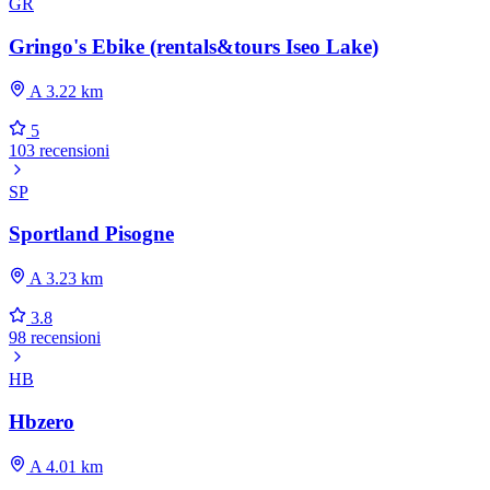
GR
Gringo's Ebike (rentals&tours Iseo Lake)
A 3.22 km
5
103 recensioni
SP
Sportland Pisogne
A 3.23 km
3.8
98 recensioni
HB
Hbzero
A 4.01 km