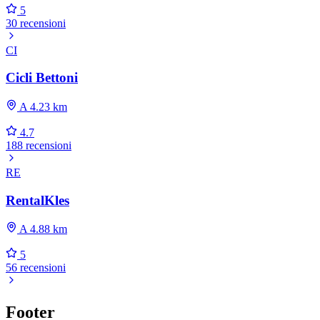
5
30 recensioni
CI
Cicli Bettoni
A 4.23 km
4.7
188 recensioni
RE
RentalKles
A 4.88 km
5
56 recensioni
Footer