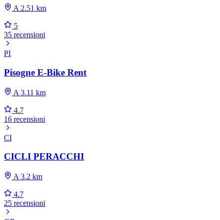
A 2.51 km
5
35 recensioni
PI
Pisogne E-Bike Rent
A 3.11 km
4.7
16 recensioni
CI
CICLI PERACCHI
A 3.2 km
4.7
25 recensioni