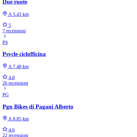
Due ruote
A 5.43 km
5
7 recensioni
PS
Psycle ciclofficina
A 7.48 km
4.8
26 recensioni
PG
Pgn Bikes di Pagani Alberto
A 8.85 km
4.6
22 recensioni