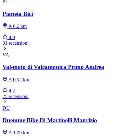
PI
Pianeta Bici
A 0.6 km
4.9
31 recensioni
VA
Val-moto di Valcamonica Primo Andrea
A 0.92 km
4.2
25 recensioni
DU
Duemme Bike Di Martinelli Maurizio
A 1.09 km