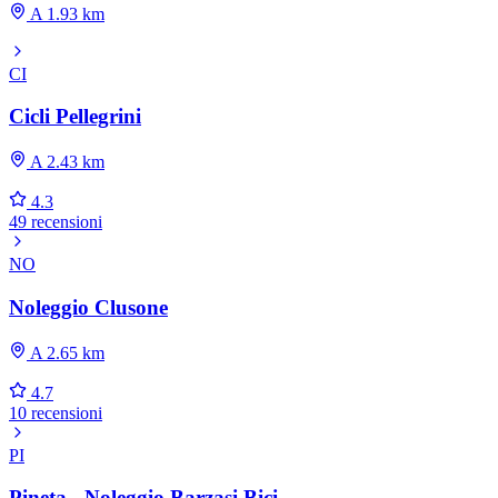
A 1.93 km
CI
Cicli Pellegrini
A 2.43 km
4.3
49 recensioni
NO
Noleggio Clusone
A 2.65 km
4.7
10 recensioni
PI
Pineta - Noleggio Barzasi Bici