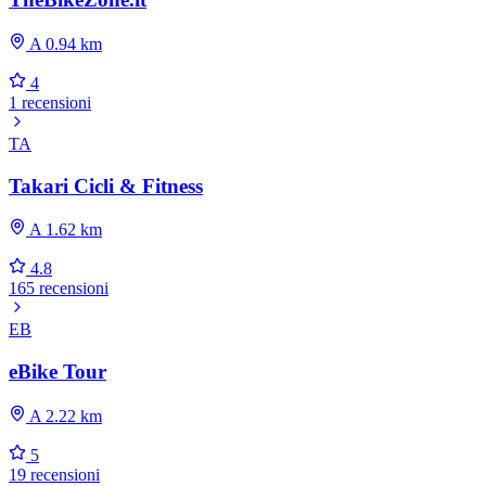
A 0.94 km
4
1 recensioni
TA
Takari Cicli & Fitness
A 1.62 km
4.8
165 recensioni
EB
eBike Tour
A 2.22 km
5
19 recensioni