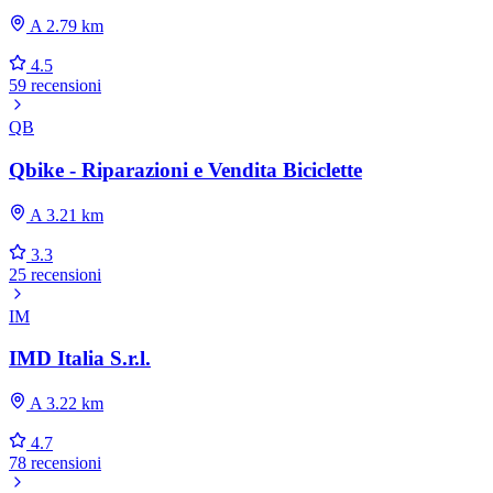
A 2.79 km
4.5
59 recensioni
QB
Qbike - Riparazioni e Vendita Biciclette
A 3.21 km
3.3
25 recensioni
IM
IMD Italia S.r.l.
A 3.22 km
4.7
78 recensioni