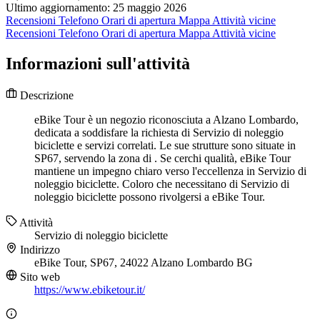
Ultimo aggiornamento: 25 maggio 2026
Recensioni
Telefono
Orari di apertura
Mappa
Attività vicine
Recensioni
Telefono
Orari di apertura
Mappa
Attività vicine
Informazioni sull'attività
Descrizione
eBike Tour è un negozio riconosciuta a Alzano Lombardo,
dedicata a soddisfare la richiesta di Servizio di noleggio
biciclette e servizi correlati. Le sue strutture sono situate in
SP67, servendo la zona di . Se cerchi qualità, eBike Tour
mantiene un impegno chiaro verso l'eccellenza in Servizio di
noleggio biciclette. Coloro che necessitano di Servizio di
noleggio biciclette possono rivolgersi a eBike Tour.
Attività
Servizio di noleggio biciclette
Indirizzo
eBike Tour, SP67, 24022 Alzano Lombardo BG
Sito web
https://www.ebiketour.it/