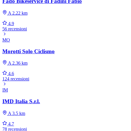
Fado Bikeservice di Fadini Fabio
A 2.22 km
4.9
56 recensioni
MO
Morotti Solo Ciclismo
A 2.36 km
4.6
124 recensioni
IM
IMD Italia S.r.l.
A 3.5 km
4.7
78 recensioni