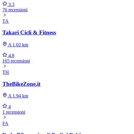
3.3
76 recensioni
TA
Takari Cicli & Fitness
A 1.02 km
4.8
165 recensioni
TH
TheBikeZone.it
A 1.94 km
4
1 recensioni
FA