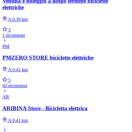
Vendita e noleggio a lungo termine biciclette
elettriche
A 0.39 km
3
1 recensioni
PM
PMZERO STORE biciclette elettriche
A 0.41 km
5
43 recensioni
AR
ARIBINA Store - Bicicletta elettrica
A 0.41 km