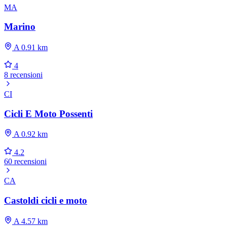
MA
Marino
A 0.91 km
4
8 recensioni
CI
Cicli E Moto Possenti
A 0.92 km
4.2
60 recensioni
CA
Castoldi cicli e moto
A 4.57 km