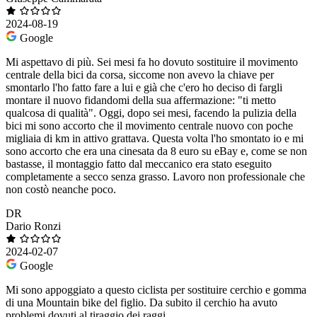
2024-08-19
Google
Mi aspettavo di più. Sei mesi fa ho dovuto sostituire il movimento
centrale della bici da corsa, siccome non avevo la chiave per
smontarlo l'ho fatto fare a lui e già che c'ero ho deciso di fargli
montare il nuovo fidandomi della sua affermazione: "ti metto
qualcosa di qualità". Oggi, dopo sei mesi, facendo la pulizia della
bici mi sono accorto che il movimento centrale nuovo con poche
migliaia di km in attivo grattava. Questa volta l'ho smontato io e mi
sono accorto che era una cinesata da 8 euro su eBay e, come se non
bastasse, il montaggio fatto dal meccanico era stato eseguito
completamente a secco senza grasso. Lavoro non professionale che
non costò neanche poco.
DR
Dario Ronzi
2024-02-07
Google
Mi sono appoggiato a questo ciclista per sostituire cerchio e gomma
di una Mountain bike del figlio. Da subito il cerchio ha avuto
problemi dovuti al tiraggio dei raggi.