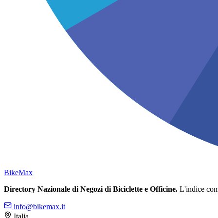
Bike
Max
Directory Nazionale di Negozi di Biciclette e Officine.
L'indice conso
info@bikemax.it
Italia