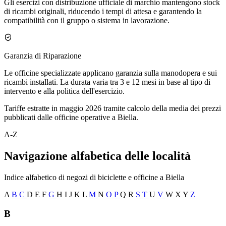
Gli esercizi con distribuzione ufficiale di marchio mantengono stock
di ricambi originali, riducendo i tempi di attesa e garantendo la
compatibilità con il gruppo o sistema in lavorazione.
Garanzia di Riparazione
Le officine specializzate applicano garanzia sulla manodopera e sui
ricambi installati. La durata varia tra 3 e 12 mesi in base al tipo di
intervento e alla politica dell'esercizio.
Tariffe estratte in maggio 2026 tramite calcolo della media dei prezzi
pubblicati dalle officine operative a Biella.
A-Z
Navigazione alfabetica delle località
Indice alfabetico di negozi di biciclette e officine a Biella
A
B
C
D
E
F
G
H
I
J
K
L
M
N
O
P
Q
R
S
T
U
V
W
X
Y
Z
B