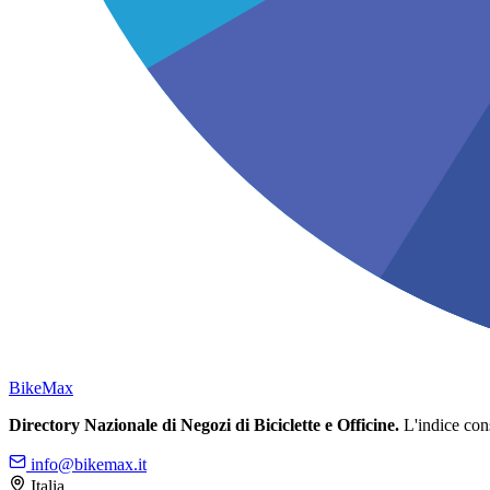
Bike
Max
Directory Nazionale di Negozi di Biciclette e Officine.
L'indice conso
info@bikemax.it
Italia