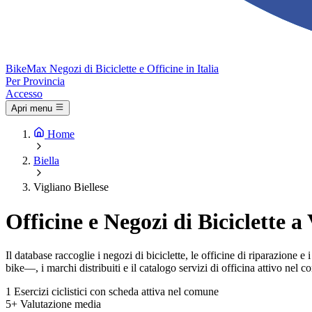
Bike
Max
Negozi di Biciclette e Officine in Italia
Per Provincia
Accesso
Apri menu
Home
Biella
Vigliano Biellese
Officine e Negozi di Biciclette a
Il database raccoglie i negozi di biciclette, le officine di riparazione 
bike—, i marchi distribuiti e il catalogo servizi di officina attivo nel 
1
Esercizi ciclistici con scheda attiva nel comune
5+
Valutazione media