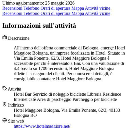
Ultimo aggiornamento: 25 maggio 2026
Recensioni
Telefono
Orari di apertura
Mappa
Attività vicine
Recensioni
Telefono
Orari di apertura
Mappa
Attività vicine
Informazioni sull'attività
Descrizione
All'interno dell'offerta commerciale di Bologna, emerge Hotel
Maggiore Bologna, un'impresa focalizzata in Hotel. Situato in
Via Emilia Ponente, 62/3, Hotel Maggiore Bologna è
accessibile per chi è interessato a Bar. Con una valutazione di
4.4 basato su 1709 recensioni, Hotel Maggiore Bologna
riflette il sostegno dei clienti. Per conoscere i dettagli, è
consigliabile contattare Hotel Maggiore Bologna.
Attività
Hotel
Bar
Servizio di noleggio biciclette
Libreria
Residence
Internet cafè
Area di parcheggio
Parcheggio per biciclette
Indirizzo
Hotel Maggiore Bologna, Via Emilia Ponente, 62/3, 40133
Bologna BO
Sito web
https://www.hotelmaggiore.net/