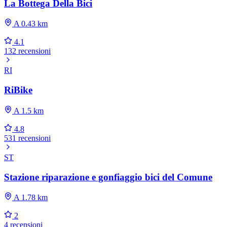
La Bottega Della Bici
A 0.43 km
4.1
132 recensioni
RI
RiBike
A 1.5 km
4.8
531 recensioni
ST
Stazione riparazione e gonfiaggio bici del Comune
A 1.78 km
2
4 recensioni