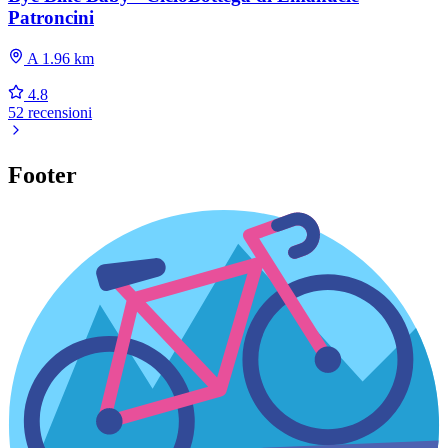
Patroncini
A 1.96 km
4.8
52 recensioni
Footer