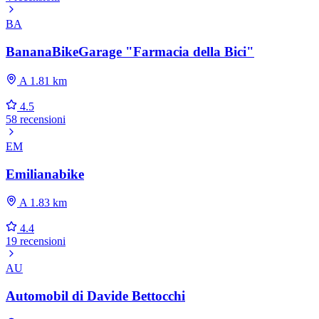
BA
BananaBikeGarage "Farmacia della Bici"
A 1.81 km
4.5
58 recensioni
EM
Emilianabike
A 1.83 km
4.4
19 recensioni
AU
Automobil di Davide Bettocchi