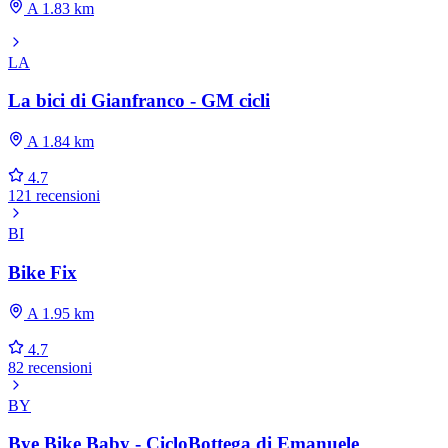
A 1.83 km
LA
La bici di Gianfranco - GM cicli
A 1.84 km
4.7
121 recensioni
BI
Bike Fix
A 1.95 km
4.7
82 recensioni
BY
Bye Bike Baby - CicloBottega di Emanuele