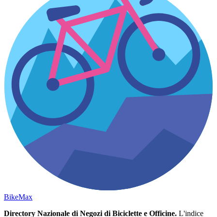
Bike
Max
Directory Nazionale di Negozi di Biciclette e Officine.
L'indice