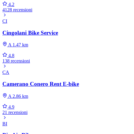
4.2
4128 recensioni
CI
Cingolani Bike Service
A 1.47 km
4.8
138 recensioni
CA
Camerano Conero Rent E-bike
A 2.86 km
4.9
21 recensioni
BI