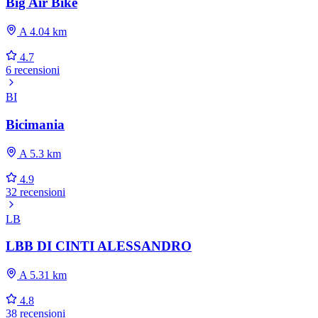
Big Air Bike
A 4.04 km
4.7
6 recensioni
BI
Bicimania
A 5.3 km
4.9
32 recensioni
LB
LBB DI CINTI ALESSANDRO
A 5.31 km
4.8
38 recensioni