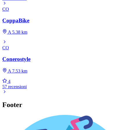
CO
CoppaBike
A 5.38 km
CO
Conerostyle
A 7.53 km
4
57 recensioni
Footer