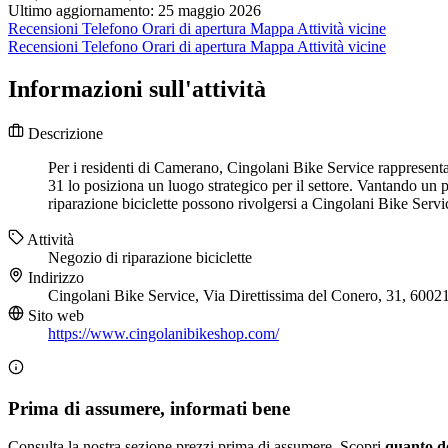
Ultimo aggiornamento: 25 maggio 2026
Recensioni
Telefono
Orari di apertura
Mappa
Attività vicine
Recensioni
Telefono
Orari di apertura
Mappa
Attività vicine
Informazioni sull'attività
Descrizione
Per i residenti di Camerano, Cingolani Bike Service rappresenta 
31 lo posiziona un luogo strategico per il settore. Vantando un 
riparazione biciclette possono rivolgersi a Cingolani Bike Servi
Attività
Negozio di riparazione biciclette
Indirizzo
Cingolani Bike Service, Via Direttissima del Conero, 31, 60
Sito web
https://www.cingolanibikeshop.com/
Prima di assumere, informati bene
Consulta la nostra sezione prezzi prima di assumere. Scopri
quanto d