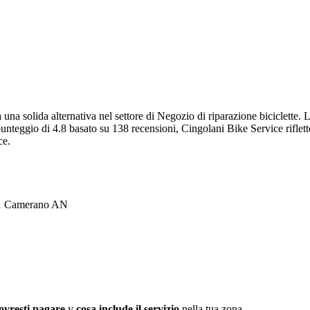
una solida alternativa nel settore di Negozio di riparazione biciclette. 
punteggio di 4.8 basato su 138 recensioni, Cingolani Bike Service riflett
ce.
021 Camerano AN
ovresti pagare
y
cosa include il servizio
nella tua zona.