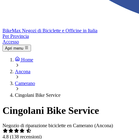
Bike
Max
Negozi di Biciclette e Officine in Italia
Per Provincia
Accesso
Apri menu
Home
Ancona
Camerano
Cingolani Bike Service
Cingolani Bike Service
Negozio di riparazione biciclette en Camerano (Ancona)
4.8
(138 recensioni)