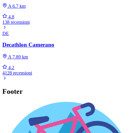
A 6.7 km
4.8
138 recensioni
DE
Decathlon Camerano
A 7.89 km
4.2
4128 recensioni
Footer