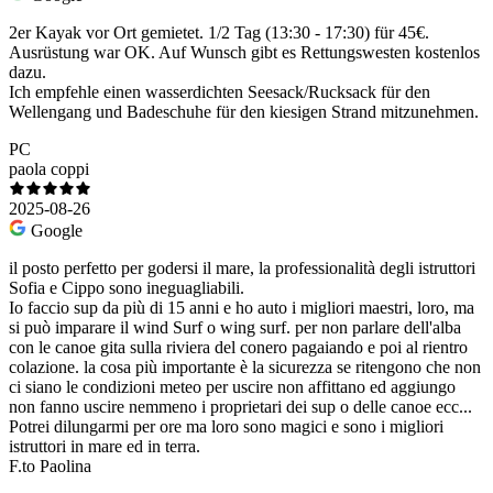
2er Kayak vor Ort gemietet. 1/2 Tag (13:30 - 17:30) für 45€.
Ausrüstung war OK. Auf Wunsch gibt es Rettungswesten kostenlos
dazu.
Ich empfehle einen wasserdichten Seesack/Rucksack für den
Wellengang und Badeschuhe für den kiesigen Strand mitzunehmen.
PC
paola coppi
2025-08-26
Google
il posto perfetto per godersi il mare, la professionalità degli istruttori
Sofia e Cippo sono ineguagliabili.
Io faccio sup da più di 15 anni e ho auto i migliori maestri, loro, ma
si può imparare il wind Surf o wing surf. per non parlare dell'alba
con le canoe gita sulla riviera del conero pagaiando e poi al rientro
colazione. la cosa più importante è la sicurezza se ritengono che non
ci siano le condizioni meteo per uscire non affittano ed aggiungo
non fanno uscire nemmeno i proprietari dei sup o delle canoe ecc...
Potrei dilungarmi per ore ma loro sono magici e sono i migliori
istruttori in mare ed in terra.
F.to Paolina