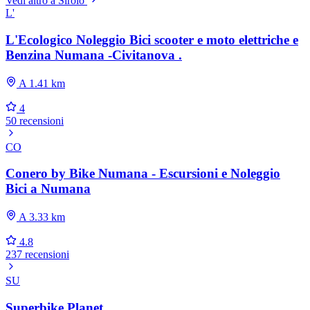
Vedi altro a Sirolo
L'
L'Ecologico Noleggio Bici scooter e moto elettriche e
Benzina Numana -Civitanova .
A 1.41 km
4
50 recensioni
CO
Conero by Bike Numana - Escursioni e Noleggio
Bici a Numana
A 3.33 km
4.8
237 recensioni
SU
Superbike Planet