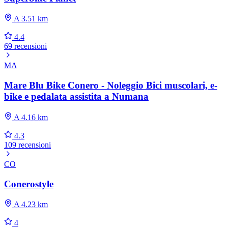
A 3.51 km
4.4
69 recensioni
MA
Mare Blu Bike Conero - Noleggio Bici muscolari, e-
bike e pedalata assistita a Numana
A 4.16 km
4.3
109 recensioni
CO
Conerostyle
A 4.23 km
4