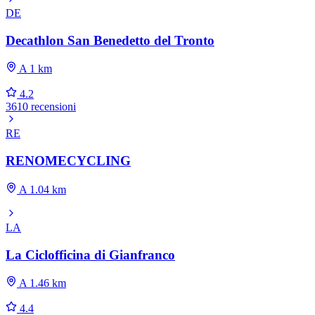
DE
Decathlon San Benedetto del Tronto
A 1 km
4.2
3610 recensioni
RE
RENOMECYCLING
A 1.04 km
LA
La Ciclofficina di Gianfranco
A 1.46 km
4.4