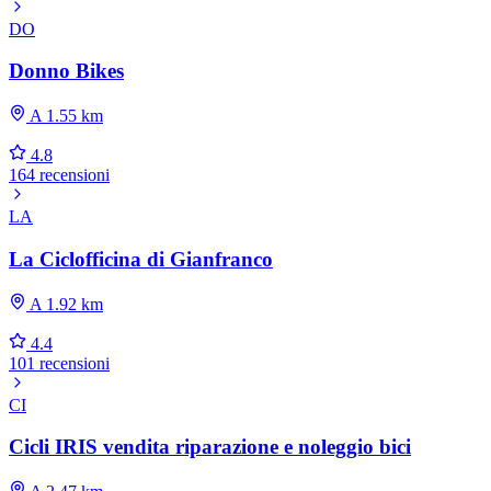
DO
Donno Bikes
A 1.55 km
4.8
164 recensioni
LA
La Ciclofficina di Gianfranco
A 1.92 km
4.4
101 recensioni
CI
Cicli IRIS vendita riparazione e noleggio bici