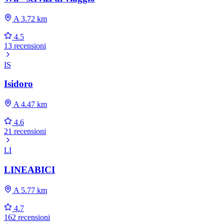
A 3.72 km
4.5
13 recensioni
IS
Isidoro
A 4.47 km
4.6
21 recensioni
LI
LINEABICI
A 5.77 km
4.7
162 recensioni