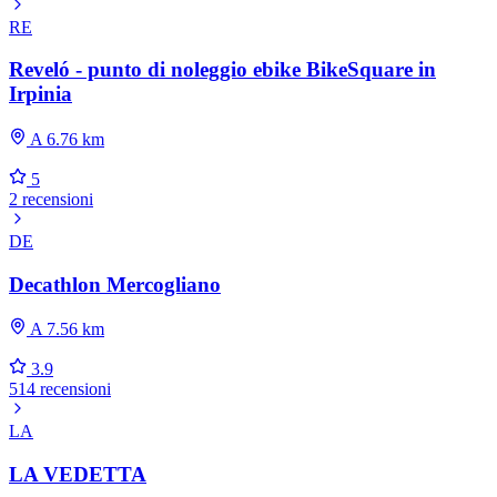
RE
Reveló - punto di noleggio ebike BikeSquare in
Irpinia
A 6.76 km
5
2 recensioni
DE
Decathlon Mercogliano
A 7.56 km
3.9
514 recensioni
LA
LA VEDETTA