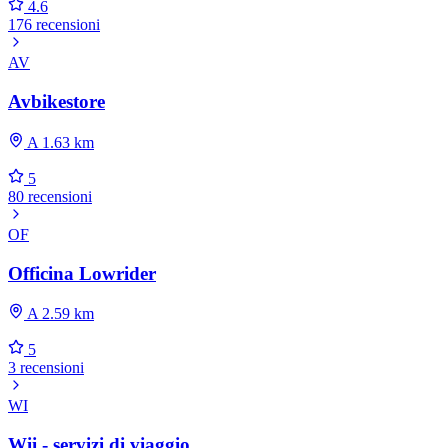
4.6
176 recensioni
AV
Avbikestore
A 1.63 km
5
80 recensioni
OF
Officina Lowrider
A 2.59 km
5
3 recensioni
WI
Wii - servizi di viaggio