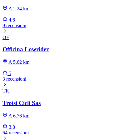
A 2.24 km
4.6
9 recensioni
OF
Officina Lowrider
A 5.62 km
5
3 recensioni
TR
Troisi Cicli Sas
A 6.76 km
3.8
64 recensioni