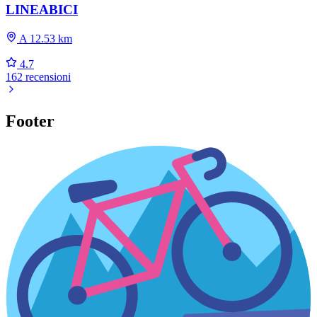
LINEABICI
A 12.53 km
4.7
162 recensioni
Footer