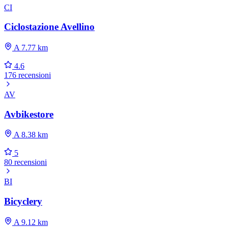
CI
Ciclostazione Avellino
A 7.77 km
4.6
176 recensioni
AV
Avbikestore
A 8.38 km
5
80 recensioni
BI
Bicyclery
A 9.12 km