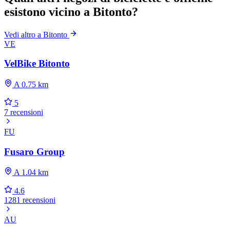
esistono vicino a Bitonto?
Vedi altro a Bitonto
VE
VelBike Bitonto
A 0.75 km
5
7 recensioni
FU
Fusaro Group
A 1.04 km
4.6
1281 recensioni
AU