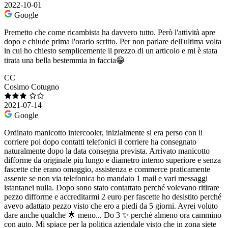
2022-10-01
Google
Premetto che come ricambista ha davvero tutto. Però l'attività apre
dopo e chiude prima l'orario scritto. Per non parlare dell'ultima volta
in cui ho chiesto semplicemente il prezzo di un articolo e mi è stata
tirata una bella bestemmia in faccia😁
CC
Cosimo Cotugno
2021-07-14
Google
Ordinato manicotto intercooler, inizialmente si era perso con il
corriere poi dopo contatti telefonici il corriere ha consegnato
naturalmente dopo la data consegna prevista. Arrivato manicotto
difforme da originale piu lungo e diametro interno superiore e senza
fascette che erano omaggio, assistenza e commerce praticamente
assente se non via telefonica ho mandato 1 mail e vari messaggi
istantanei nulla. Dopo sono stato contattato perché volevano ritirare
pezzo difforme e accreditarmi 2 euro per fascette ho desistito perché
avevo adattato pezzo visto che ero a piedi da 5 giorni. Avrei voluto
dare anche qualche 🌟 meno... Do 3 ✨ perché almeno ora cammino
con auto. Mi spiace per la politica aziendale visto che in zona siete