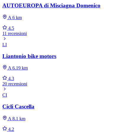
AUTOEUROPA di Misciagna Domenico
A 6 km
4.5
11 recensioni
LI
Liantonio bike motors
A 6.19 km
4.3
20 recensioni
CI
Cicli Cascella
A 8.1 km
4.2