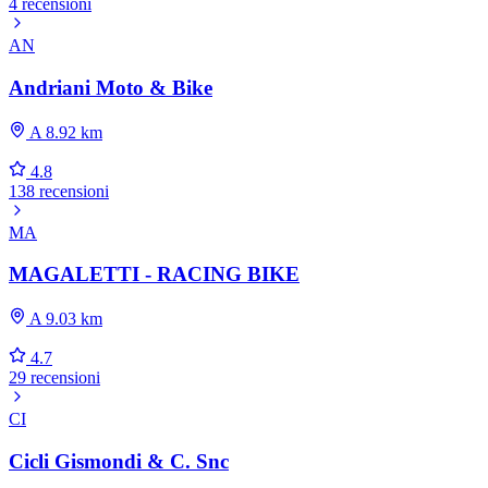
4 recensioni
AN
Andriani Moto & Bike
A 8.92 km
4.8
138 recensioni
MA
MAGALETTI - RACING BIKE
A 9.03 km
4.7
29 recensioni
CI
Cicli Gismondi & C. Snc