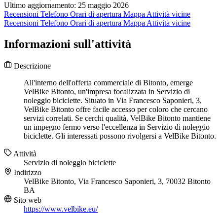
Ultimo aggiornamento: 25 maggio 2026
Recensioni
Telefono
Orari di apertura
Mappa
Attività vicine
Recensioni
Telefono
Orari di apertura
Mappa
Attività vicine
Informazioni sull'attività
Descrizione
All'interno dell'offerta commerciale di Bitonto, emerge
VelBike Bitonto, un'impresa focalizzata in Servizio di
noleggio biciclette. Situato in Via Francesco Saponieri, 3,
VelBike Bitonto offre facile accesso per coloro che cercano
servizi correlati. Se cerchi qualità, VelBike Bitonto mantiene
un impegno fermo verso l'eccellenza in Servizio di noleggio
biciclette. Gli interessati possono rivolgersi a VelBike Bitonto.
Attività
Servizio di noleggio biciclette
Indirizzo
VelBike Bitonto, Via Francesco Saponieri, 3, 70032 Bitonto
BA
Sito web
https://www.velbike.eu/