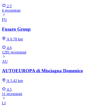
2.5
6 recensioni
FU
Fusaro Group
A 0.78 km
4.6
1281 recensioni
AU
AUTOEUROPA di Misciagna Domenico
A 5.42 km
4.5
11 recensioni
LI