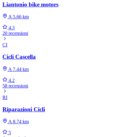
Liantonio bike motors
A 5.66 km
4.3
20 recensioni
CI
Cicli Cascella
A 7.44 km
4.2
58 recensioni
RI
Riparazioni Cicli
A 8.74 km
5